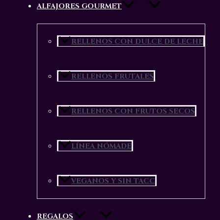
ALFAJORES GOURMET
Jathors SRL
RELLENOS CON DULCE DE LECHE
RELLENOS FRUTALES
Fenix Chocolates
RELLENOS CON FRUTOS SECOS
LÍNEA NÓMADE
EL MOCHILERO
VEGANOS Y SIN TACC
Alfajores gourmet
El arte del chocolate manifestado en alfajores.
REGALOS