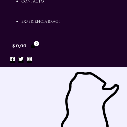
CONTACTO
EXPERIENCIA BRAGI
Alfajor Negro Nuez
$
0,00
Alfajores Gourmet Artesanales
$
4.000,00
Valorado con
0
de 5