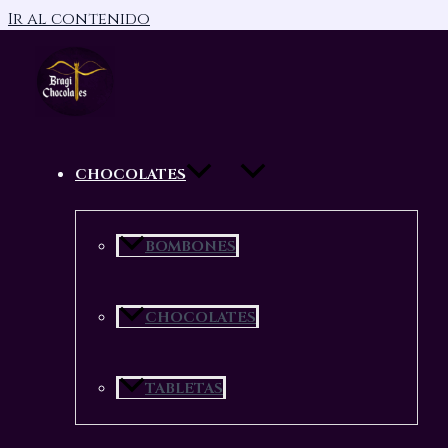
Ir al contenido
CHOCOLATES
Bragi te da la bienvenida
Hechos con amor, creados en familia.
BOMBONES
CONTACTANOS
VER MÁS
CHOCOLATES
TABLETAS
Santiago y Tobías